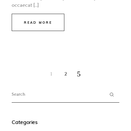
occaecat […]
READ MORE
Posts
1
2
pagination
Search
for:
Categories