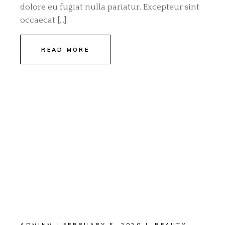
dolore eu fugiat nulla pariatur. Excepteur sint
occaecat […]
READ MORE
ADMINM
FEBRUARY 5, 2020
BEAUTY