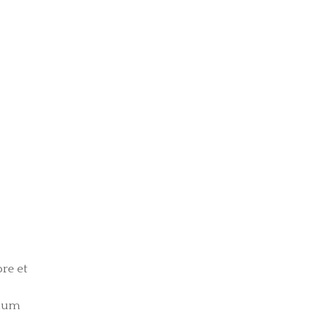
re et
llum