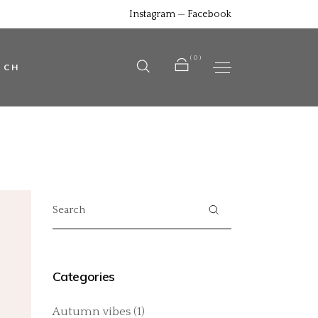
Instagram
—
Facebook
No products in the cart.
(0)
UCH
No products in the cart.
Search
for:
Categories
Autumn vibes
(1)