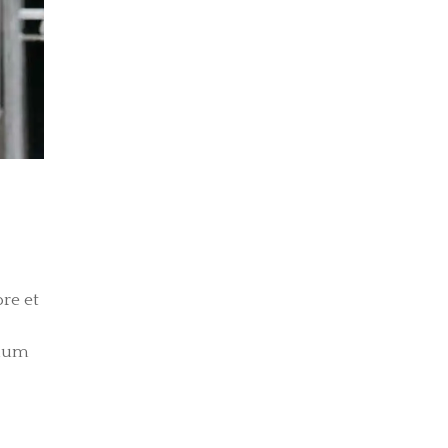
re et
llum