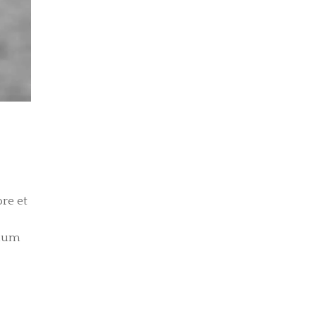
re et
llum